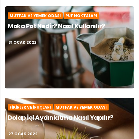
MUTFAK VE YEMEK ODASI
PÜF NOKTALARI
Moka Pot Nedir? Nasıl Kullanılır?
31 OCAK 2022
FIKIRLER VE İPUÇLARI
MUTFAK VE YEMEK ODASI
Dolap İçi Aydınlatma Nasıl Yapılır?
27 OCAK 2022