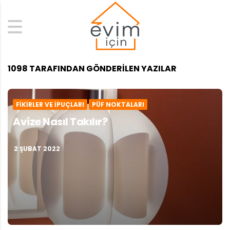
Search
1098 TARAFINDAN GÖNDERILEN YAZILAR
FIKIRLER VE İPUÇLARI
PÜF NOKTALARI
Avize Nasıl Takılır?
2 ŞUBAT 2022