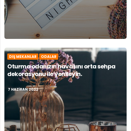
DIŞ MEKANLAR
ODALAR
Oturma odanızın havasını orta sehpa
dekorasyonu ile yenileyin.
7 HAZIRAN 2022