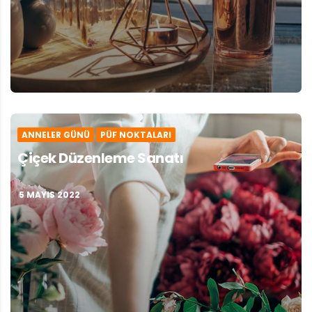
ANNELER GÜNÜ
PÜF NOKTALARI
Çiçek Düzenleme Sanatı
5 MAYIS 2022