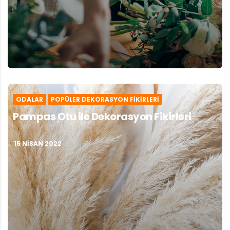
ODALAR
POPÜLER DEKORASYON FIKIRLERI
Pampas Otu ile Dekorasyon Fikirleri
15 NISAN 2022