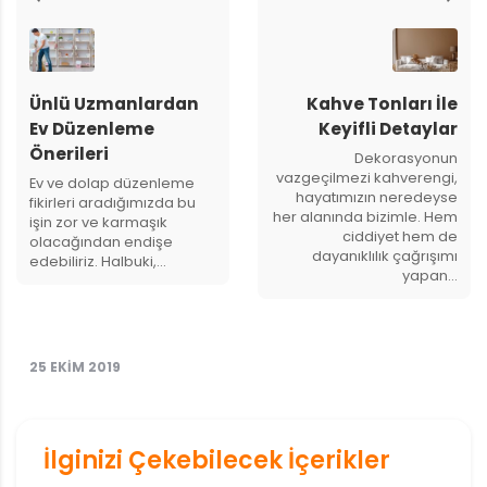
Ünlü Uzmanlardan
Kahve Tonları İle
Ev Düzenleme
Keyifli Detaylar
Önerileri
Dekorasyonun
vazgeçilmezi kahverengi,
Ev ve dolap düzenleme
hayatımızın neredeyse
fikirleri aradığımızda bu
her alanında bizimle. Hem
işin zor ve karmaşık
ciddiyet hem de
olacağından endişe
dayanıklılık çağrışımı
edebiliriz. Halbuki,…
yapan…
25 EKIM 2019
İlginizi Çekebilecek İçerikler