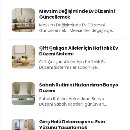
Mevsim Değişiminde Ev Düzenini
Güncellemek
Mevsim Değişiminde Ev Düzenini
Güncellemek Mevsimler değiştikçe
yalnızca dışarıdaki hava değil, evimizin
içindeki atmosfer de...
Çift Çalışan Aileler İçin Haftalık Ev
Düzeni Sistemi
Çift Çalışan Aileler İçin Haftalık Ev
Düzeni Sistemi Her sabah işe
koşturmak, akşam eve yorgun...
Sabah Rutinini Hızlandıran Banyo
Düzeni
Sabah Rutinini Hızlandıran Banyo
Düzeni Sabah saatleri, günün en
kıymetli ve en kısıtlı dilimlerinden birini...
Giriş Holü Dekorasyonu: Evin
Yüzünü Tasarlamak