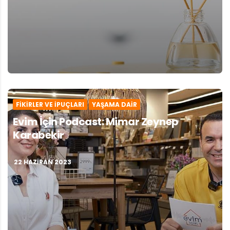
FIKIRLER VE İPUÇLARI
YAŞAMA DAIR
Evim İçin Podcast: Mimar Zeynep
Karabekir
22 HAZIRAN 2023