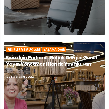
FIKIRLER VE İPUÇLARI
YAŞAMA DAIR
Evim İçin Podcast: Bebek Dergisi Genel
Yayın Yönetmeni Hande Yuvakuran
29 HAZIRAN 2023