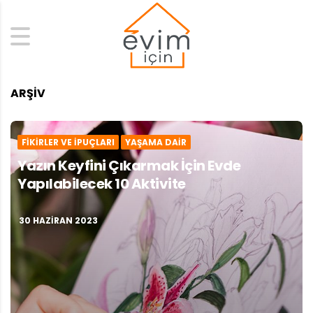
Search
ARŞIV
FIKIRLER VE İPUÇLARI
YAŞAMA DAIR
Yazın Keyfini Çıkarmak İçin Evde
Yapılabilecek 10 Aktivite
30 HAZIRAN 2023