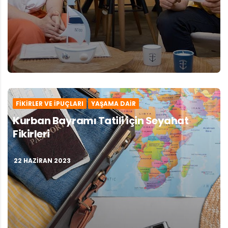
FIKIRLER VE İPUÇLARI
YAŞAMA DAIR
Kurban Bayramı Tatili için Seyahat
Fikirleri
22 HAZIRAN 2023