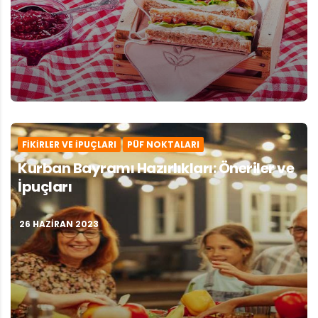
FIKIRLER VE İPUÇLARI
PÜF NOKTALARI
Kurban Bayramı Hazırlıkları: Öneriler ve
İpuçları
26 HAZIRAN 2023