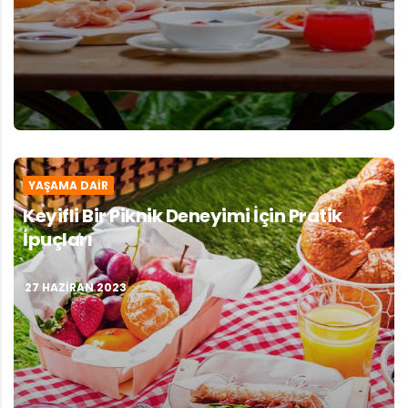
YAŞAMA DAIR
Keyifli Bir Piknik Deneyimi İçin Pratik
İpuçları
27 HAZIRAN 2023