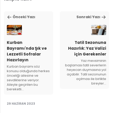
Önceki Yazı
Sonraki Yazı
Kurban
Tatil Sezonuna
Bayramı'nda Şık ve
Hazırlık: Yaz Valizi
Lezzetli Sofralar
için Gerekenler
Hazırlayın
Yaz mevsiminin
başlaması tatil severlerin
Kurban bayramı söz
heyecan duymasına yol
konusu olduğunda herkes
açabilir. Tatil sezonunun
önceliği ailesine ve
açılması ile birlikte
sevdiklerine veriyor.
bireyler…
Aileyle geçirilen bu
bereketli…
29 HAZIRAN 2023