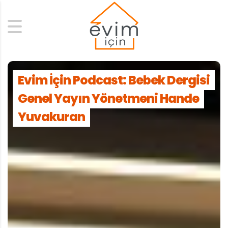
Search
Evim İçin Podcast: Bebek Dergisi
Genel Yayın Yönetmeni Hande
Yuvakuran