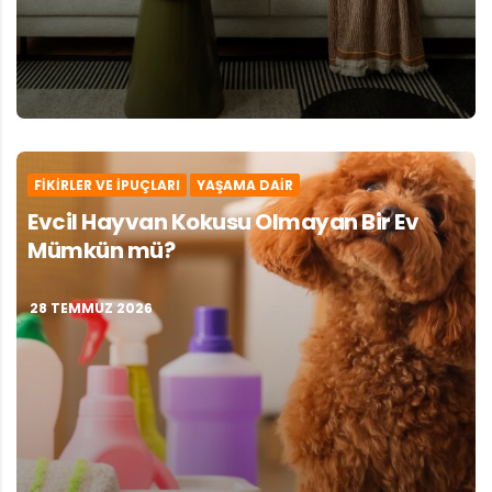
FIKIRLER VE İPUÇLARI
YAŞAMA DAIR
Evcil Hayvan Kokusu Olmayan Bir Ev
Mümkün mü?
28 TEMMUZ 2026