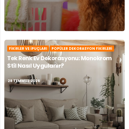
FIKIRLER VE İPUÇLARI
POPÜLER DEKORASYON FIKIRLERI
Tek Renk Ev Dekorasyonu: Monokrom
Stil Nasıl Uygulanır?
28 TEMMUZ 2026