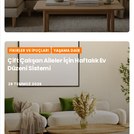
FIKIRLER VE İPUÇLARI
YAŞAMA DAIR
Çift Çalışan Aileler İçin Haftalık Ev
Düzeni Sistemi
28 TEMMUZ 2026