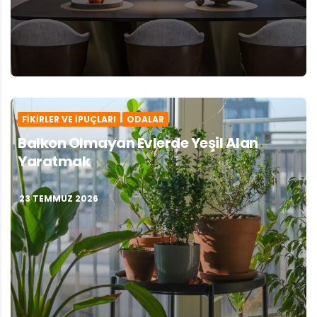
FIKIRLER VE İPUÇLARI
ODALAR
Balkon Olmayan Evlerde Yeşil Alan
Yaratmak
23 TEMMUZ 2026