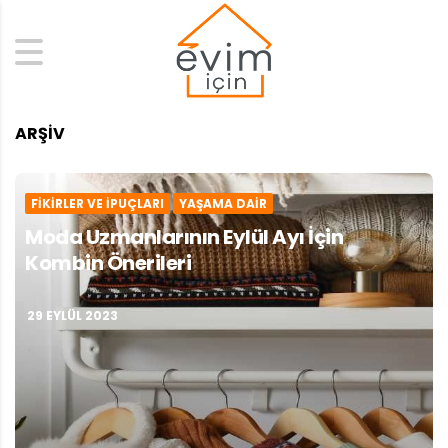
Search
ARŞIV
FIKIRLER VE İPUÇLARI
YAŞAMA DAIR
Moda Uzmanlarının Eylül Ayı İçin
Kombin Önerileri
29 EYLÜL 2023