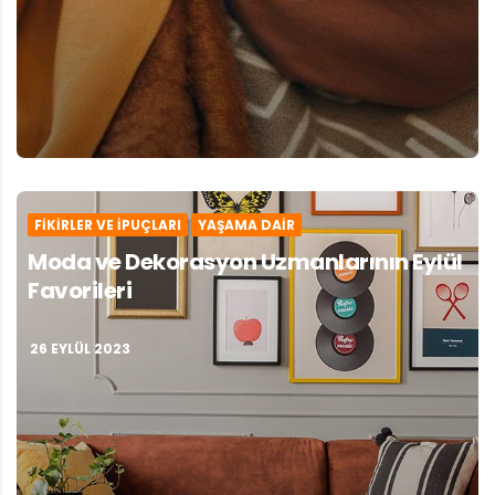
FIKIRLER VE İPUÇLARI
YAŞAMA DAIR
Moda ve Dekorasyon Uzmanlarının Eylül
Favorileri
26 EYLÜL 2023