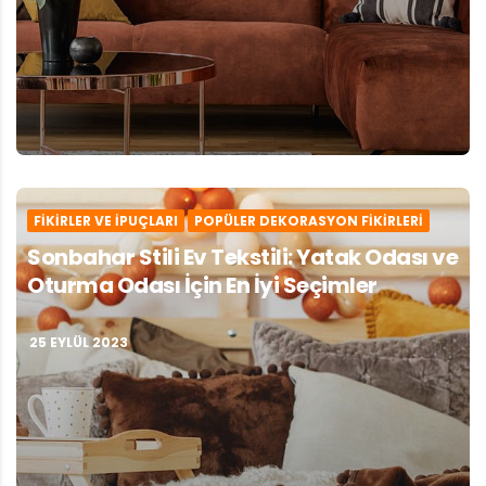
FIKIRLER VE İPUÇLARI
POPÜLER DEKORASYON FIKIRLERI
Sonbahar Stili Ev Tekstili: Yatak Odası ve
Oturma Odası İçin En İyi Seçimler
25 EYLÜL 2023