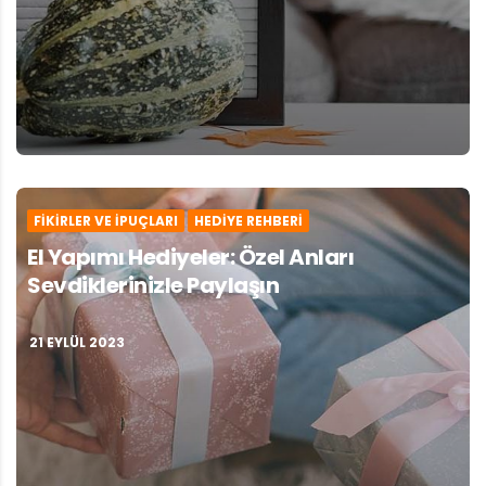
FIKIRLER VE İPUÇLARI
HEDIYE REHBERI
El Yapımı Hediyeler: Özel Anları
Sevdiklerinizle Paylaşın
21 EYLÜL 2023