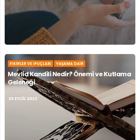
FIKIRLER VE İPUÇLARI
YAŞAMA DAIR
Mevlid Kandili Nedir? Önemi ve Kutlama
Geleneği
20 EYLÜL 2023