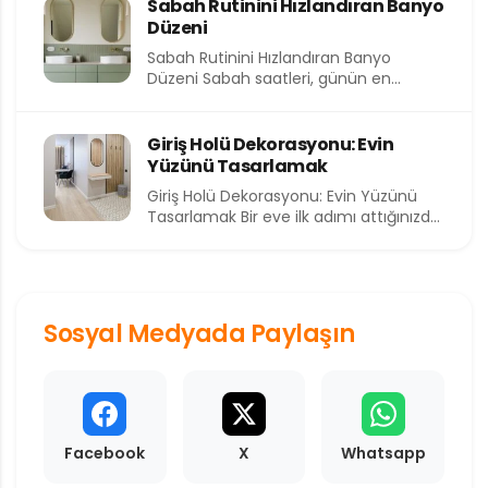
Sabah Rutinini Hızlandıran Banyo
Düzeni
Sabah Rutinini Hızlandıran Banyo
Düzeni Sabah saatleri, günün en
kıymetli ve en kısıtlı dilimlerinden birini...
Giriş Holü Dekorasyonu: Evin
Yüzünü Tasarlamak
Giriş Holü Dekorasyonu: Evin Yüzünü
Tasarlamak Bir eve ilk adımı attığınızda
sizi karşılayan alan, o...
Sosyal Medyada Paylaşın
Facebook
X
Whatsapp