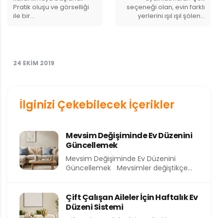
Pratik oluşu ve görselliği
seçeneği olan, evin farklı
ile bir…
yerlerini ışıl ışıl şölen…
24 EKIM 2019
İlginizi Çekebilecek İçerikler
Mevsim Değişiminde Ev Düzenini
Güncellemek
Mevsim Değişiminde Ev Düzenini
Güncellemek Mevsimler değiştikçe
yalnızca dışarıdaki hava değil, evimizin
içindeki atmosfer de...
Çift Çalışan Aileler İçin Haftalık Ev
Düzeni Sistemi