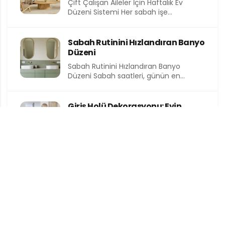
Çift Çalışan Aileler İçin Haftalık Ev
Düzeni Sistemi Her sabah işe
koşturmak, akşam eve yorgun...
Sabah Rutinini Hızlandıran Banyo
Düzeni
Sabah Rutinini Hızlandıran Banyo
Düzeni Sabah saatleri, günün en
kıymetli ve en kısıtlı dilimlerinden birini...
Giriş Holü Dekorasyonu: Evin
Yüzünü Tasarlamak
Giriş Holü Dekorasyonu: Evin Yüzünü
Tasarlamak Bir eve ilk adımı attığınızda
sizi karşılayan alan, o...
Sosyal Medyada Paylaşın