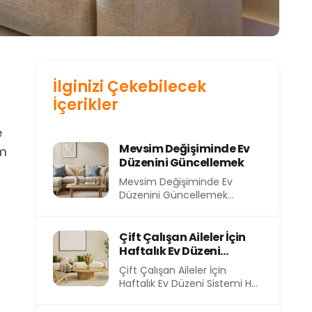
İlginizi Çekebilecek
İçerikler
e
Mevsim Değişiminde Ev
em
Düzenini Güncellemek
Mevsim Değişiminde Ev
Düzenini Güncellemek
Mevsimler değiştikçe
yalnızca dışarıdaki hava değil,
evimizin içindeki atmosfer
Çift Çalışan Aileler İçin
de...
Haftalık Ev Düzeni
Sistemi
Çift Çalışan Aileler İçin
Haftalık Ev Düzeni Sistemi Her
sabah işe koşturmak, akşam
eve yorgun...