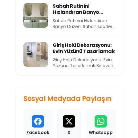
Sabah Rutinini
Hızlandıran Banyo
Düzeni
Sabah Rutinini Hızlandıran
Banyo Düzeni Sabah saatleri,
günün en kıymetli ve en kısıtlı
dilimlerinden birini...
Giriş Holü Dekorasyonu:
Evin Yüzünü Tasarlamak
Giriş Holü Dekorasyonu: Evin
Yüzünü Tasarlamak Bir eve ilk
adımı attığınızda sizi
karşılayan alan, o...
Sosyal Medyada Paylaşın
Facebook
X
Whatsapp