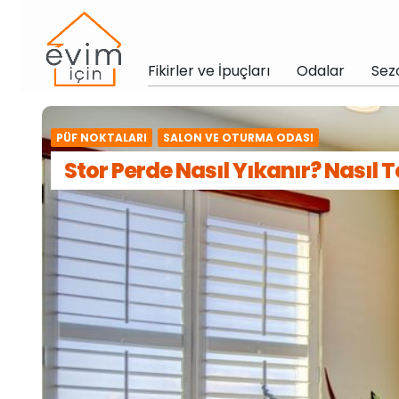
Fikirler ve İpuçları
Odalar
Sez
PÜF NOKTALARI
SALON VE OTURMA ODASI
Stor Perde Nasıl Yıkanır? Nasıl 