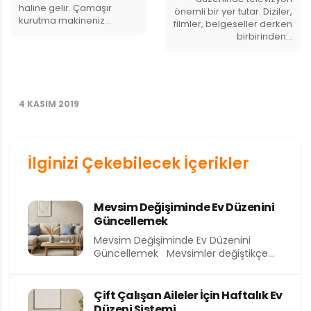
haline gelir. Çamaşır
önemli bir yer tutar. Diziler,
kurutma makineniz…
filmler, belgeseller derken
birbirinden…
4 KASIM 2019
İlginizi Çekebilecek İçerikler
Mevsim Değişiminde Ev Düzenini
Güncellemek
Mevsim Değişiminde Ev Düzenini
Güncellemek Mevsimler değiştikçe
yalnızca dışarıdaki hava değil, evimizin
içindeki atmosfer de...
Çift Çalışan Aileler İçin Haftalık Ev
Düzeni Sistemi