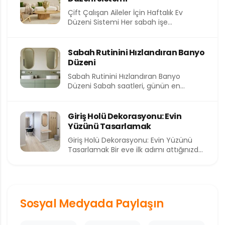
Çift Çalışan Aileler İçin Haftalık Ev
Düzeni Sistemi Her sabah işe
koşturmak, akşam eve yorgun...
Sabah Rutinini Hızlandıran Banyo
Düzeni
Sabah Rutinini Hızlandıran Banyo
Düzeni Sabah saatleri, günün en
kıymetli ve en kısıtlı dilimlerinden birini...
Giriş Holü Dekorasyonu: Evin
Yüzünü Tasarlamak
Giriş Holü Dekorasyonu: Evin Yüzünü
Tasarlamak Bir eve ilk adımı attığınızda
sizi karşılayan alan, o...
Sosyal Medyada Paylaşın