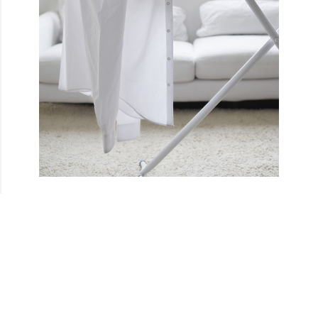
Önceki Yazı
Sonraki Yazı
Çalışma Masası ve
Yüklük Dolap
Sandalye Seçme
Modelleri ile