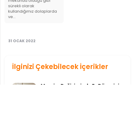
mekânda olduğu gibi
sürekli olarak
kullandığımız dolaplarda
ve…
31 OCAK 2022
İlginizi Çekebilecek İçerikler
Mevsim Değişiminde Ev Düzenini
Güncellemek
Mevsim Değişiminde Ev Düzenini
Güncellemek Mevsimler değiştikçe
yalnızca dışarıdaki hava değil, evimizin
içindeki atmosfer de...
Çift Çalışan Aileler İçin Haftalık Ev
Düzeni Sistemi