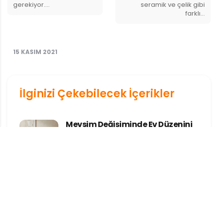
gerekiyor.…
seramik ve çelik gibi
farklı…
15 KASIM 2021
İlginizi Çekebilecek İçerikler
Mevsim Değişiminde Ev Düzenini
Güncellemek
Mevsim Değişiminde Ev Düzenini
Güncellemek Mevsimler değiştikçe
yalnızca dışarıdaki hava değil, evimizin
içindeki atmosfer de...
Çift Çalışan Aileler İçin Haftalık Ev
Düzeni Sistemi
Çift Çalışan Aileler İçin Haftalık Ev