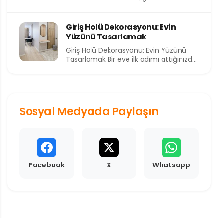
kıymetli ve en kısıtlı dilimlerinden birini...
Giriş Holü Dekorasyonu: Evin
Yüzünü Tasarlamak
Giriş Holü Dekorasyonu: Evin Yüzünü
Tasarlamak Bir eve ilk adımı attığınızda
sizi karşılayan alan, o...
Sosyal Medyada Paylaşın
Facebook
X
Whatsapp