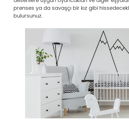
desenlere uygun oyuncakları ve diğer eşyaları ye
prenses ya da savaşçı bir kız gibi hissedecekl
bulursunuz.