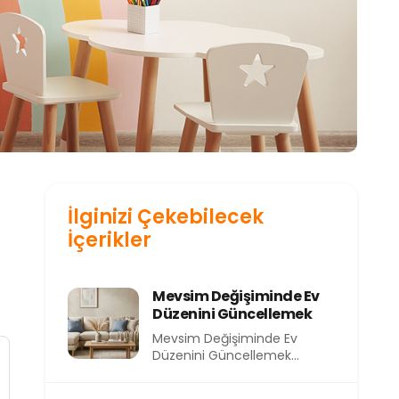
İlginizi Çekebilecek
İçerikler
Mevsim Değişiminde Ev
Düzenini Güncellemek
Mevsim Değişiminde Ev
Düzenini Güncellemek
Mevsimler değiştikçe
yalnızca dışarıdaki hava değil,