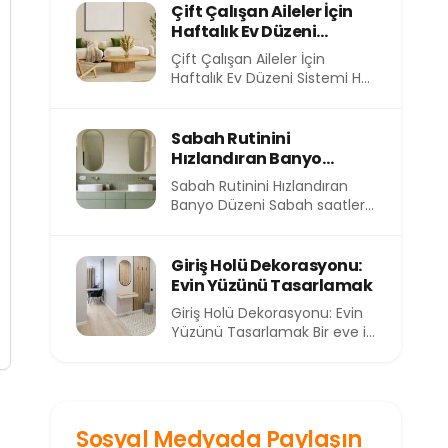
evimizin içindeki atmosfer
Çift Çalışan Aileler İçin
de...
Haftalık Ev Düzeni
Sistemi
Çift Çalışan Aileler İçin
Haftalık Ev Düzeni Sistemi Her
sabah işe koşturmak, akşam
eve yorgun...
Sabah Rutinini
Hızlandıran Banyo
Düzeni
Sabah Rutinini Hızlandıran
Banyo Düzeni Sabah saatleri,
günün en kıymetli ve en kısıtlı
dilimlerinden birini...
Giriş Holü Dekorasyonu:
Evin Yüzünü Tasarlamak
Giriş Holü Dekorasyonu: Evin
Yüzünü Tasarlamak Bir eve ilk
adımı attığınızda sizi
karşılayan alan, o...
Sosyal Medyada Paylaşın