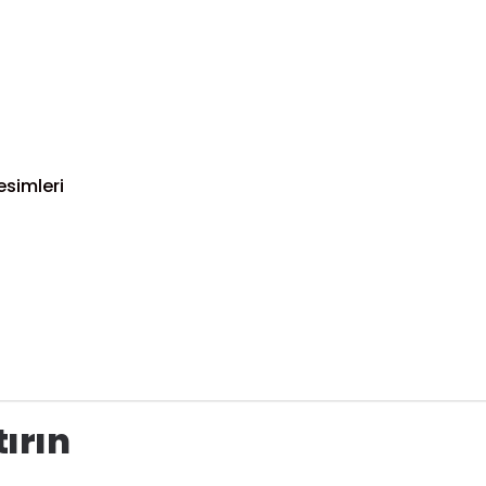
esimleri
tırın