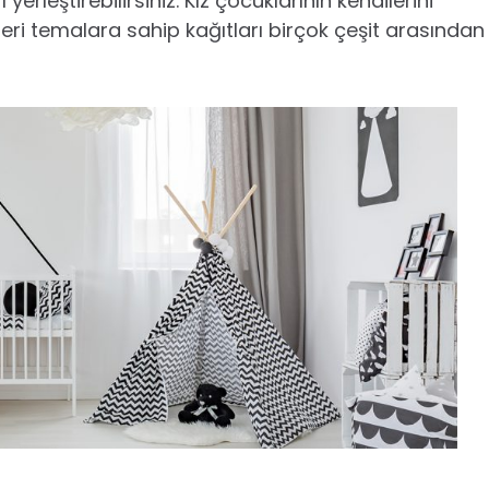
rleştirebilirsiniz. Kız çocuklarının kendilerini
eri temalara sahip kağıtları birçok çeşit arasından