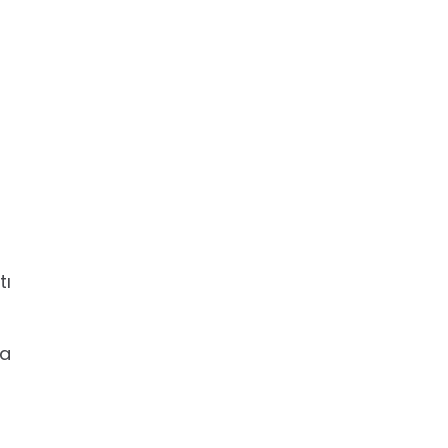
tı
ya