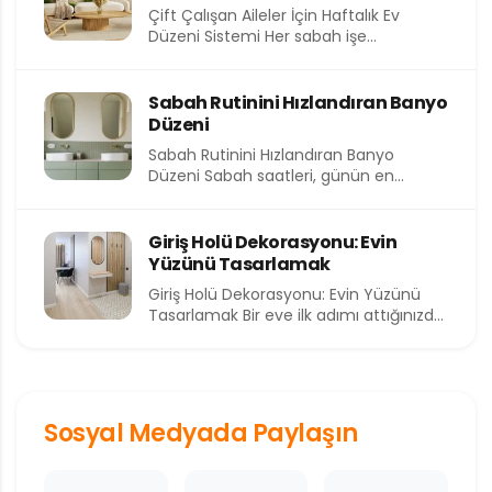
Çift Çalışan Aileler İçin Haftalık Ev
Düzeni Sistemi Her sabah işe
koşturmak, akşam eve yorgun...
Sabah Rutinini Hızlandıran Banyo
Düzeni
Sabah Rutinini Hızlandıran Banyo
Düzeni Sabah saatleri, günün en
kıymetli ve en kısıtlı dilimlerinden birini...
Giriş Holü Dekorasyonu: Evin
Yüzünü Tasarlamak
Giriş Holü Dekorasyonu: Evin Yüzünü
Tasarlamak Bir eve ilk adımı attığınızda
sizi karşılayan alan, o...
Sosyal Medyada Paylaşın