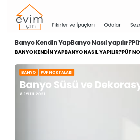
Fikirler ve İpuçları
Odalar
Sez
Banyo Kendin YapBanyo Nasıl yapılır?Pü
BANYO KENDIN YAPBANYO NASIL YAPILIR?PÜF N
BANYO
PÜF NOKTALARI
Banyo Süsü ve Dekorasy
8 EYLÜL 2021