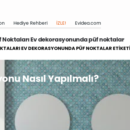
on
Hediye Rehberi
İZLE!
Evidea.com
f Noktaları Ev dekorasyonunda püf noktalar
OKTALARI EV DEKORASYONUNDA PÜF NOKTALAR ETIKETI
onu Nasıl Yapılmalı?