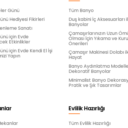
ler Günü
Tüm Banyo
nü Hediyesi Fikirleri
Duş kabini İç Aksesuarları il
Banyolar
zenleme Sanatı
Çamaşırlarınızın Uzun Öm
ünü için Evde
Olması İçin Yıkama ve Ku
cek Etkinlikler
Önerileri
nü için Evde Kendi El İşi
Çamaşır Makinesi Dolabı il
nizi Yapın
Hayat
Banyo Aydınlatma Modeller
Dekoratif Banyolar
Minimalist Banyo Dekoras
Pratik ve Şık Tasarımlar
anlar
Evlilik Hazırlığı
Mekanlar
Tüm Evlilik Hazırlığı