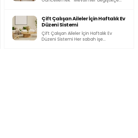
Güncellemek Mevsimler değiştikçe
yalnızca dışarıdaki hava değil, evimizin
içindeki atmosfer de...
Çift Çalışan Aileler İçin Haftalık Ev
Düzeni Sistemi
Çift Çalışan Aileler İçin Haftalık Ev
Düzeni Sistemi Her sabah işe
koşturmak, akşam eve yorgun...
Sabah Rutinini Hızlandıran Banyo
Düzeni
Sabah Rutinini Hızlandıran Banyo
Düzeni Sabah saatleri, günün en
kıymetli ve en kısıtlı dilimlerinden birini...
Giriş Holü Dekorasyonu: Evin
Yüzünü Tasarlamak
Giriş Holü Dekorasyonu: Evin Yüzünü
Tasarlamak Bir eve ilk adımı attığınızda
sizi karşılayan alan, o...