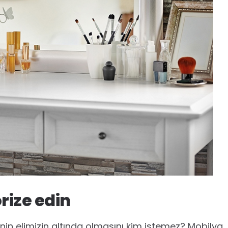
ize edin
rinin elimizin altında olmasını kim istemez? Mobilya