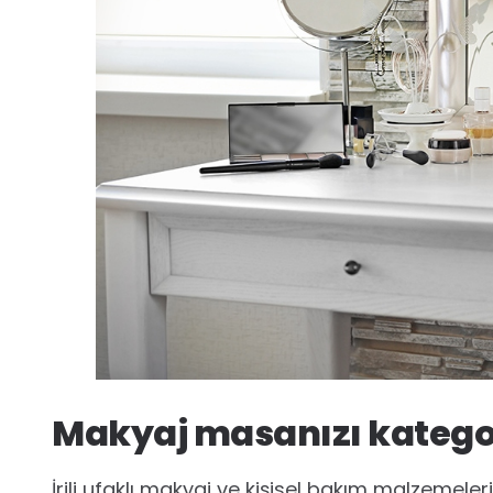
Makyaj masanızı kategor
İrili ufaklı makyaj ve kişisel bakım malzemele