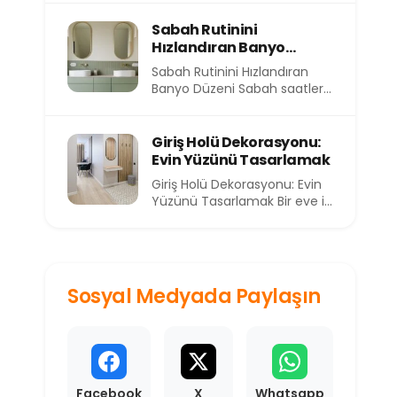
eve yorgun...
Sabah Rutinini
Hızlandıran Banyo
Düzeni
Sabah Rutinini Hızlandıran
Banyo Düzeni Sabah saatleri,
günün en kıymetli ve en kısıtlı
dilimlerinden birini...
Giriş Holü Dekorasyonu:
Evin Yüzünü Tasarlamak
Giriş Holü Dekorasyonu: Evin
Yüzünü Tasarlamak Bir eve ilk
adımı attığınızda sizi
karşılayan alan, o...
Sosyal Medyada Paylaşın
Facebook
X
Whatsapp