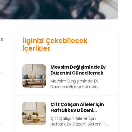
ız
İlginizi Çekebilecek
İçerikler
Mevsim Değişiminde Ev
Düzenini Güncellemek
Mevsim Değişiminde Ev
Düzenini Güncellemek
Mevsimler değiştikçe
yalnızca dışarıdaki hava değil,
evimizin içindeki atmosfer
Çift Çalışan Aileler İçin
de...
Haftalık Ev Düzeni
Sistemi
Çift Çalışan Aileler İçin
Haftalık Ev Düzeni Sistemi Her
sabah işe koşturmak, akşam