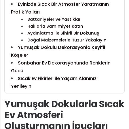
Evinizde Sıcak Bir Atmosfer Yaratmanın
Pratik Yolları
Battaniyeler ve Yastıklar
Halılarla Samimiyet Katın
Aydınlatma ile Sihirli Bir Dokunuş
Doğal Malzemelerle Huzur Yakalayın
Yumuşak Dokulu Dekorasyonla Keyifli
Köşeler
Sonbahar Ev Dekorasyonunda Renklerin
Gücü
Sıcak Ev Fikirleri ile Yaşam Alanınızı
Yenileyin
Yumuşak Dokularla Sıcak
Ev Atmosferi
Oluşturmanın İpuçları