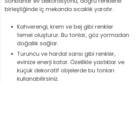
Sonbahar ev dekorasyonu, doğru renklerle
birleştiğinde iç mekanda sıcaklık yaratır.
Kahverengi, krem ve bej gibi renkler
temel oluşturur. Bu tonlar, göz yormadan
doğallık sağlar.
Turuncu ve hardal sarısı gibi renkler,
evinize enerji katar. Özellikle yastıklar ve
küçük dekoratif objelerde bu tonları
kullanabilirsiniz.
Derin ve zengin renkler, özellikle kışa
yaklaşırken ortamda sıcaklık hissi
oluşturur. Perdelerde veya battaniyelerde
bordo tonları etkileyici görünür.
Renk seçiminde uyum önemlidir. Fazla renk