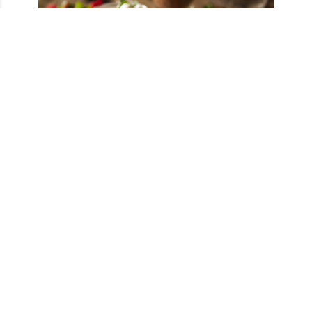
Ramazan sofralarında sunabileceğiniz pratik
tatlı çeşitlerini şu şekilde sıralayabiliriz:
Güllaç
Zerde tatlısı
Saray muhallebisi
Fırın Sütlaç