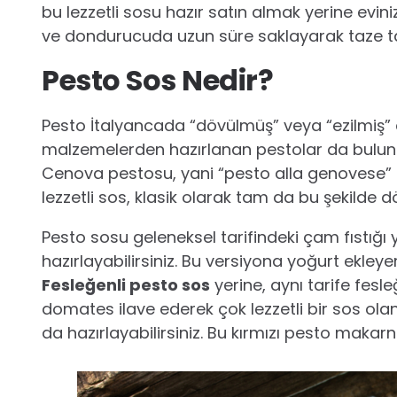
bu lezzetli sosu hazır satın almak yerine evin
ve dondurucuda uzun süre saklayarak taze taz
Pesto Sos Nedir?
Pesto İtalyancada “dövülmüş” veya “ezilmiş”
malzemelerden hazırlanan pestolar da bulunu
Cenova pestosu, yani “pesto alla genovese” o
lezzetli sos, klasik olarak tam da bu şekilde d
Pesto sosu geleneksel tarifindeki çam fıstığı 
hazırlayabilirsiniz. Bu versiyona yoğurt ekleyer
Fesleğenli pesto sos
yerine, aynı tarife fesl
domates ilave ederek çok lezzetli bir sos ola
da hazırlayabilirsiniz. Bu kırmızı pesto makar