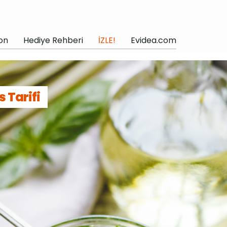
on
Hediye Rehberi
İZLE!
Evidea.com
s Tarifi