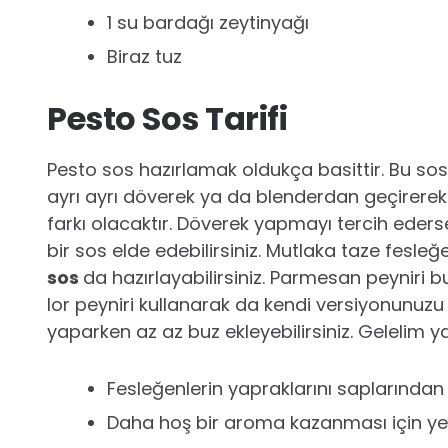
1 su bardağı zeytinyağı
Biraz tuz
Pesto Sos Tarifi
Pesto sos hazırlamak oldukça basittir. Bu sosu
ayrı ayrı döverek ya da blenderdan geçirerek y
farkı olacaktır. Döverek yapmayı tercih eder
bir sos elde edebilirsiniz. Mutlaka taze fesl
sos
da hazırlayabilirsiniz. Parmesan peyniri b
lor peyniri kullanarak da kendi versiyonunuzu 
yaparken az az buz ekleyebilirsiniz. Gelelim 
Fesleğenlerin yapraklarını saplarından
Daha hoş bir aroma kazanması için yer f