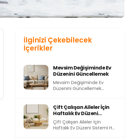
İlginizi Çekebilecek
İçerikler
Mevsim Değişiminde Ev
Düzenini Güncellemek
Mevsim Değişiminde Ev
Düzenini Güncellemek
Mevsimler değiştikçe
yalnızca dışarıdaki hava değil,
evimizin içindeki atmosfer
Çift Çalışan Aileler İçin
de...
Haftalık Ev Düzeni
Sistemi
Çift Çalışan Aileler İçin
Haftalık Ev Düzeni Sistemi Her
sabah işe koşturmak, akşam