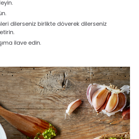
eyin.
ün.
leri dilerseniz birlikte döverek dilerseniz
tirin.
şıma ilave edin.