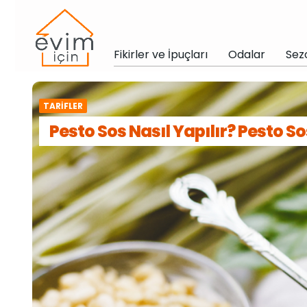
Fikirler ve İpuçları
Odalar
Sez
TARIFLER
Pesto Sos Nasıl Yapılır? Pesto So