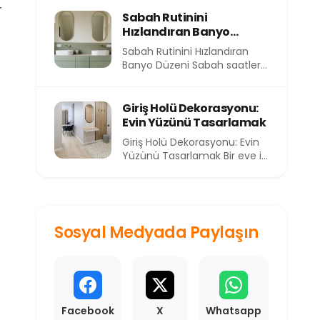
eve yorgun...
r
Sabah Rutinini
Hızlandıran Banyo
Düzeni
Sabah Rutinini Hızlandıran
Banyo Düzeni Sabah saatleri,
günün en kıymetli ve en kısıtlı
dilimlerinden birini...
Giriş Holü Dekorasyonu:
Evin Yüzünü Tasarlamak
Giriş Holü Dekorasyonu: Evin
Yüzünü Tasarlamak Bir eve ilk
adımı attığınızda sizi
karşılayan alan, o...
Sosyal Medyada Paylaşın
Facebook
X
Whatsapp