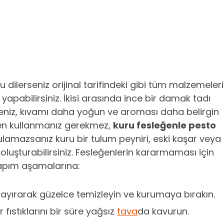
 dilerseniz orijinal tarifindeki gibi tüm malzemeleri
apabilirsiniz. İkisi arasında ince bir damak tadı
seniz, kıvamı daha yoğun ve aroması daha belirgin
eğen kullanmanız gerekmez,
kuru fesleğenle pesto
ulamazsanız kuru bir tulum peyniri, eski kaşar veya
oluşturabilirsiniz. Fesleğenlerin kararmaması için
yapım aşamalarına:
 ayırarak güzelce temizleyin ve kurumaya bırakın.
ıstıklarını bir süre yağsız
tava
da kavurun.