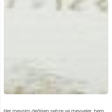
Her mevsim değişen sebze ve meyveler, hem