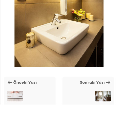
Önceki Yazı
Sonraki Yazı
Yağ Oranı Ölçen
Rustik Tasarımlara
Tartı Nasıl Çalışır?
Sahip Banyo