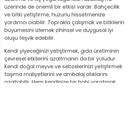
üzerinde de önemli bir etkisi vardır. Bahçecilik
ve bitki yetiştirme, huzurlu hissetmenize
yardımcı olabilir. Toprakla çalışmak ve bitkilerin
büyümesini izlemek zihinsel ve duygusal iyi
oluşu teşvik edebilir.
Kendi yiyeceğinizi yetiştirmek, gıda üretiminin
çevresel etkilerini azaltmanın da bir yoludur.
Kendi doğal meyve ve sebzelerinizi yetiştirmek
taşıma maliyetlerini ve ambalaj atıklarını
azaltabilir. Hem kendinize bir hobi yaratmak
hem doğal ürünler tüketmek hem de çevreye
dost bir hareket için evde kış sebze ve meyvesi
yetiştirmek oldukça verimli bir yöntem olabilir.
Limon, portakal, kamkat, mandalina ağacı,
ıspanak, domates ve havuç gibi birbirinden