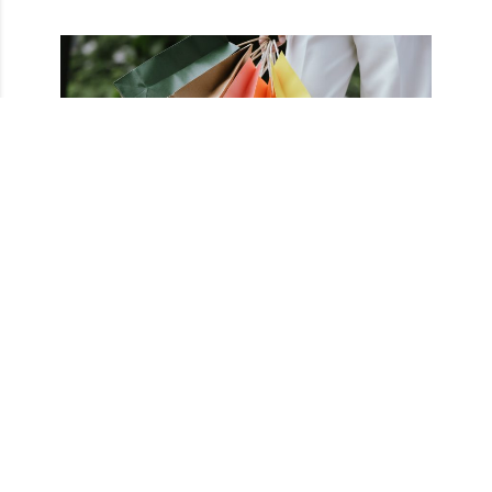
Dönemin getirdiği avantajlardan gerçek
anlamda faydalanmak ve ihtiyaçlarınıza
ulaşma yolunda bir fırsat yaratmak için
alışveriş esnasında kendinizi kaybetmemeniz
büyük önem taşıyor. Kargo ve online alışveriş
sitelerindeki yoğunluktan etkilenmemek için en
iyi seçenek de tüm ihtiyaçlarınızı önden
belirleyip aynı anda satın almakta yatıyor.
İster ev, ister kozmetik, ister elektronik isterse