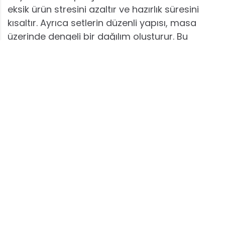
eksik ürün stresini azaltır ve hazırlık süresini
kısaltır. Ayrıca setlerin düzenli yapısı, masa
üzerinde dengeli bir dağılım oluşturur. Bu
sayede ev sahibi detaylarla uğraşmak yerine
misafirleriyle ilgilenebilir. Akıllı sunum çözümleri,
iftar sofralarının estetik görünmesine destek
olurken işlevsel açıdan bütüncül olmasına da
katkı sağlar.