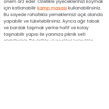
önem arz eder. Özellikle yiyeceklerinizi koymak
için katlanabilir
kamp masası
kullanabilirsiniz.
Bu sayede rahatlıkla yemeklerinizi açık alanda
yapabilir ve tüketebilirsiniz. Ayrıca ağır tabak
ve bardak taşımak yerine hafif ve kolay
taşınabilir yapısı ile yanınıza piknik seti
alabilirsiniz. Böylelikle yiyecekleri kolaylıkla
tüketebilirsiniz.
Aynı zamanda bu ürünler kolay yıkanabilir
yapısı ile de oldukça pratiktir. Dayanıklı yapısı
ile kullanım ömrü de oldukça uzundur. Kamp
deneyiminizi bu tarz ürünler ile daha kolay ve
keyifli bir hale getirebilirsiniz. Siz de şehrin saklı
doğal güzelliklerini keşfetmek için
İstanbul
kamp rehberi
hakkında verilen bilgilerden
faydalanabilir ve az bilinen kamp alanlarını