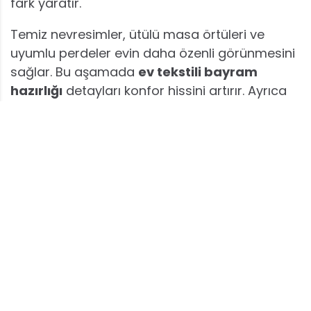
fark yaratır.
Temiz nevresimler, ütülü masa örtüleri ve
uyumlu perdeler evin daha özenli görünmesini
sağlar. Bu aşamada
ev tekstili bayram
hazırlığı
detayları konfor hissini artırır. Ayrıca
salon için seçilen aksesuarlar ve doğru
aydınlatma ortamın sıcaklığını güçlendirir.