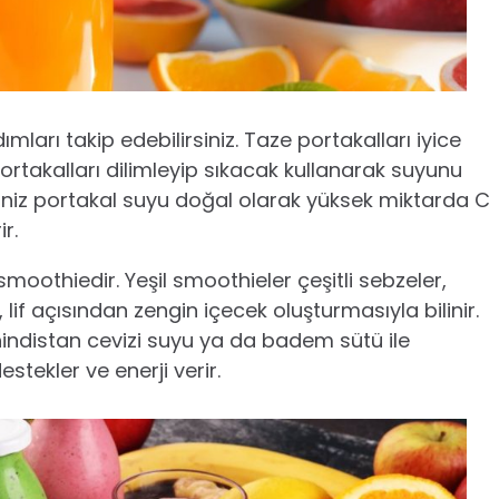
mları takip edebilirsiniz. Taze portakalları iyice
Portakalları dilimleyip sıkacak kullanarak suyunu
iniz portakal suyu doğal olarak yüksek miktarda C
r.
smoothiedir. Yeşil smoothieler çeşitli sebzeler,
lif açısından zengin içecek oluşturmasıyla bilinir.
indistan cevizi suyu ya da badem sütü ile
stekler ve enerji verir.