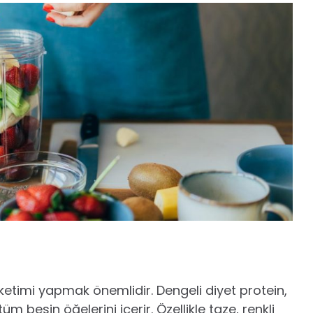
üketimi yapmak önemlidir. Dengeli diyet protein,
üm besin öğelerini içerir. Özellikle taze, renkli