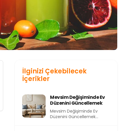
İlginizi Çekebilecek
İçerikler
Mevsim Değişiminde Ev
Düzenini Güncellemek
Mevsim Değişiminde Ev
Düzenini Güncellemek
Mevsimler değiştikçe
yalnızca dışarıdaki hava değil,