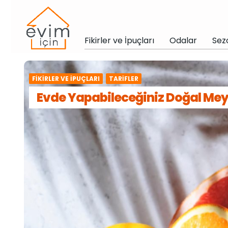
Fikirler ve İpuçları
Odalar
Sez
FIKIRLER VE İPUÇLARI
TARIFLER
Evde Yapabileceğiniz Doğal Meyv