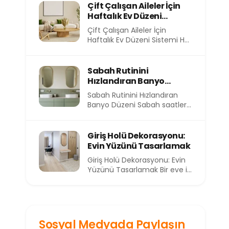
evimizin içindeki atmosfer
Çift Çalışan Aileler İçin
de...
Haftalık Ev Düzeni
Sistemi
Çift Çalışan Aileler İçin
Haftalık Ev Düzeni Sistemi Her
sabah işe koşturmak, akşam
eve yorgun...
Sabah Rutinini
Hızlandıran Banyo
Düzeni
Sabah Rutinini Hızlandıran
Banyo Düzeni Sabah saatleri,
günün en kıymetli ve en kısıtlı
dilimlerinden birini...
Giriş Holü Dekorasyonu:
Evin Yüzünü Tasarlamak
Giriş Holü Dekorasyonu: Evin
Yüzünü Tasarlamak Bir eve ilk
adımı attığınızda sizi
karşılayan alan, o...
Sosyal Medyada Paylaşın