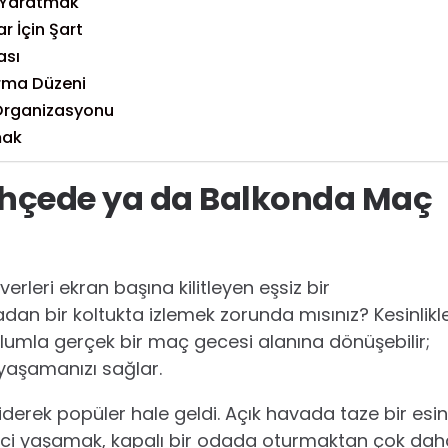
 Yaratmak
r İçin Şart
ası
rma Düzeni
Organizasyonu
mak
hçede ya da Balkonda Maç
erleri ekran başına kilitleyen eşsiz bir
dan bir koltukta izlemek zorunda mısınız? Kesinlikl
lumla gerçek bir maç gecesi alanına dönüşebilir;
 yaşamanızı sağlar.
erek popüler hale geldi. Açık havada taze bir esin
evinci yaşamak, kapalı bir odada oturmaktan çok da