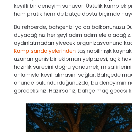
keyifli bir deneyim sunuyor. Üstelik kamp ek
hem pratik hem de bütçe dostu biçimde ha
Bu rehberde, bahçenizi ya da balkonunuzu D
duyacağınız her şeyi adım adım ele alacağı
aydınlatmadan yiyecek organizasyonuna kadar
Kamp sandalyelerinden
taşınabilir ışık kayn
uzanan geniş bir ekipman yelpazesi, açık ha
hazırlık sürecini doğru yönetmek, misafirleri
anlamıyla keyif almasını sağlar. Bahçede maç
önünde bulundurduğunuzda, bu deneyimin ne k
göreceksiniz. Hazırsanız, bahçe maç gecesi k