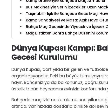
Kamp Ürünleriyle Bahçede Maç Atmosferi
Buz Makinesiyle Serin İçecekler: Uzun Maçla
Taşınabilir Işık ile Bahçede Gece Maçı Hav
Kamp Sandalyesi ve Masa: Açık Hava Otu
Bahçe Maç Gecesinde Yiyecek ve İçecek 
Maç Bittikten Sonra Bahçe Düzenini Koru
Dünya Kupası Kampı: Ba
Gecesi Kurulumu
Dünya Kupası, dört yılda bir gelen ve futbolsev
organizasyondur. Peki bu büyük turnuvayı sıra
hayır. Bahçeniz ya da balkonunuz, doğru kuru
üstelik tribün heyecanını evinizin konforunda
Bahçede maç izleme kurulumu son yıllarda gid
altında, yanınızdaki dostlarla birlikte gol s