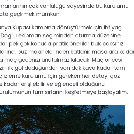
ipmanlarının çok yönlülüğü sayesinde bu kurulumu
yata geçirmek mümkün.
ünya Kupası kampına dönüştürmek için ihtiyaç
z. Doğru ekipman seçiminden oturma düzenine,
 pek çok konuda pratik öneriler bulacaksınız.
aklarına, buz makinelerinden katlanır masalara kada
va maç gecenizi unutulmaz kılacak. Maç öncesi
nizin ilk gol düdüğünden son dakikaya kadar tam
 izleme kurulumu için gereken her detayı göz
adar erişilebilir ve eğlenceli olduğunu
urulumunun tüm sırlarını keşfetmeye başlayalım.