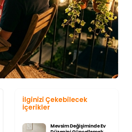
İlginizi Çekebilecek
İçerikler
Mevsim Değişiminde Ev
Düzenini Güncellemek