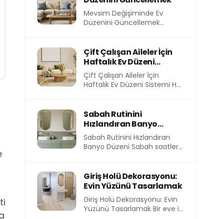
Mevsim Değişiminde Ev
Düzenini Güncellemek
Mevsimler değiştikçe
yalnızca dışarıdaki hava değil,
evimizin içindeki atmosfer
Çift Çalışan Aileler İçin
de...
Haftalık Ev Düzeni
Sistemi
Çift Çalışan Aileler İçin
Haftalık Ev Düzeni Sistemi Her
sabah işe koşturmak, akşam
eve yorgun...
Sabah Rutinini
Hızlandıran Banyo
Düzeni
Sabah Rutinini Hızlandıran
Banyo Düzeni Sabah saatleri,
e
günün en kıymetli ve en kısıtlı
dilimlerinden birini...
Giriş Holü Dekorasyonu:
Evin Yüzünü Tasarlamak
Giriş Holü Dekorasyonu: Evin
ti
Yüzünü Tasarlamak Bir eve ilk
ha
adımı attığınızda sizi