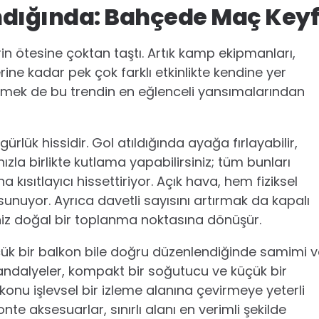
ndığında: Bahçede Maç Keyf
in ötesine çoktan taştı. Artık kamp ekipmanları,
ne kadar pek çok farklı etkinlikte kendine yer
emek de bu trendin en eğlenceli yansımalarından
ük hissidir. Gol atıldığında ayağa fırlayabilir,
ızla birlikte kutlama yapabilirsiniz; tüm bunları
ısıtlayıcı hissettiriyor. Açık hava, hem fiziksel
nuyor. Ayrıca davetli sayısını artırmak da kapalı
iz doğal bir toplanma noktasına dönüşür.
Küçük bir balkon bile doğru düzenlendiğinde samimi 
sandalyeler, kompakt bir soğutucu ve küçük bir
lkonu işlevsel bir izleme alanına çevirmeye yeterli
nte aksesuarlar, sınırlı alanı en verimli şekilde