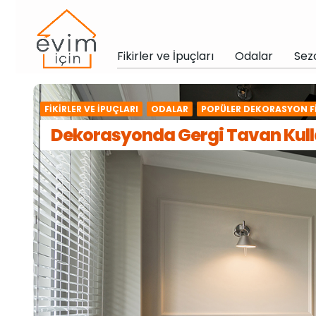
Fikirler ve İpuçları
Odalar
Sez
FIKIRLER VE İPUÇLARI
ODALAR
POPÜLER DEKORASYON FI
Dekorasyonda Gergi Tavan Kul