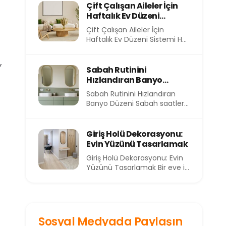
evimizin içindeki atmosfer
Çift Çalışan Aileler İçin
de...
Haftalık Ev Düzeni
Sistemi
Çift Çalışan Aileler İçin
Haftalık Ev Düzeni Sistemi Her
sabah işe koşturmak, akşam
eve yorgun...
,
Sabah Rutinini
Hızlandıran Banyo
Düzeni
Sabah Rutinini Hızlandıran
Banyo Düzeni Sabah saatleri,
günün en kıymetli ve en kısıtlı
dilimlerinden birini...
Giriş Holü Dekorasyonu:
Evin Yüzünü Tasarlamak
Giriş Holü Dekorasyonu: Evin
Yüzünü Tasarlamak Bir eve ilk
adımı attığınızda sizi
karşılayan alan, o...
Sosyal Medyada Paylaşın