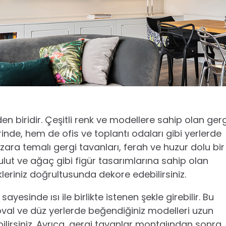
en biridir. Çeşitli renk ve modellere sahip olan gerg
inde, hem de ofis ve toplantı odaları gibi yerlerde
anzara temalı gergi tavanları, ferah ve huzur dolu bir
, bulut ve ağaç gibi figür tasarımlarına sahip olan
vkleriniz doğrultusunda dekore edebilirsiniz.
yesinde ısı ile birlikte istenen şekle girebilir. Bu
 oval ve düz yerlerde beğendiğiniz modelleri uzun
ilirsiniz. Ayrıca, gergi tavanlar montajından sonra