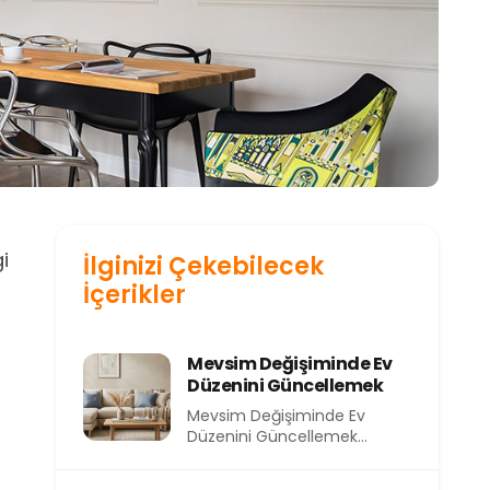
i
İlginizi Çekebilecek
İçerikler
Mevsim Değişiminde Ev
Düzenini Güncellemek
Mevsim Değişiminde Ev
Düzenini Güncellemek
Mevsimler değiştikçe
yalnızca dışarıdaki hava değil,