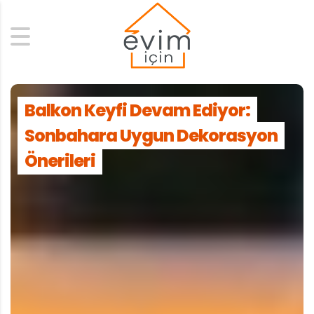
Search
Balkon Keyfi Devam Ediyor:
Sonbahara Uygun Dekorasyon
Önerileri