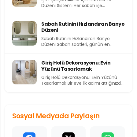
Düzeni Sistemi Her sabah işe
koşturmak, akşam eve yorgun...
Sabah Rutinini Hızlandıran Banyo
Düzeni
Sabah Rutinini Hızlandıran Banyo
Düzeni Sabah saatleri, günün en
kıymetli ve en kısıtlı dilimlerinden birini...
Giriş Holü Dekorasyonu: Evin
Yüzünü Tasarlamak
Giriş Holü Dekorasyonu: Evin Yüzünü
Tasarlamak Bir eve ilk adımı attığınızda
sizi karşılayan alan, o...
Sosyal Medyada Paylaşın