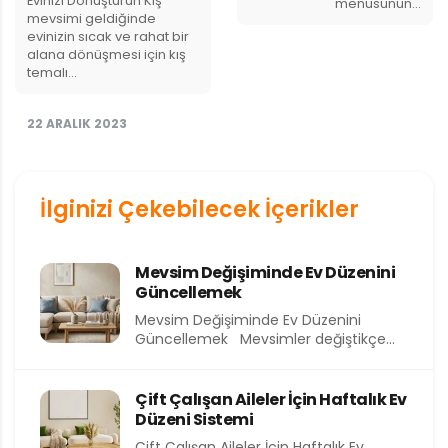
Evinizi Dönüştürün Kış
menüsünün…
mevsimi geldiğinde
evinizin sıcak ve rahat bir
alana dönüşmesi için kış
temalı…
22 ARALIK 2023
İlginizi Çekebilecek İçerikler
Mevsim Değişiminde Ev Düzenini
Güncellemek
Mevsim Değişiminde Ev Düzenini
Güncellemek Mevsimler değiştikçe
yalnızca dışarıdaki hava değil, evimizin
içindeki atmosfer de...
Çift Çalışan Aileler İçin Haftalık Ev
Düzeni Sistemi
Çift Çalışan Aileler İçin Haftalık Ev