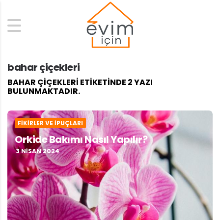
Search
bahar çiçekleri
BAHAR ÇIÇEKLERI ETIKETINDE 2 YAZI
BULUNMAKTADIR.
FIKIRLER VE İPUÇLARI
Orkide Bakımı Nasıl Yapılır?
3 NISAN 2024