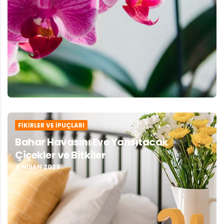
FIKIRLER VE İPUÇLARI
Bahar Havasını Eve Yansıtacak
Çiçekler ve Bitkiler
6 NISAN 2023