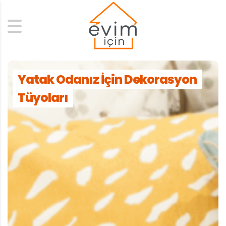
Search
Yatak Odanız İçin Dekorasyon
Tüyoları