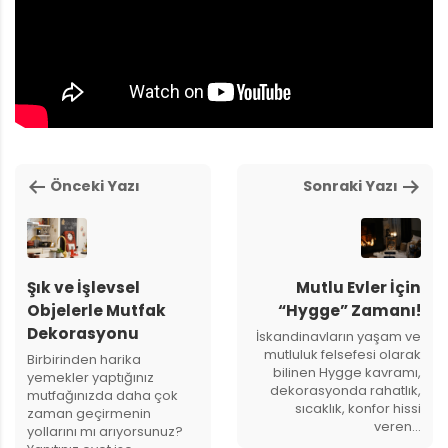
Önceki Yazı
Sonraki Yazı
Şık ve İşlevsel
Mutlu Evler İçin
Objelerle Mutfak
“Hygge” Zamanı!
Dekorasyonu
İskandinavların yaşam ve
mutluluk felsefesi olarak
Birbirinden harika
bilinen Hygge kavramı,
yemekler yaptığınız
dekorasyonda rahatlık,
mutfağınızda daha çok
sıcaklık, konfor hissi
zaman geçirmenin
veren…
yollarını mı arıyorsunuz?