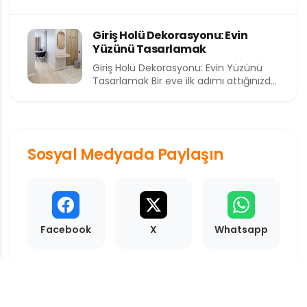
kıymetli ve en kısıtlı dilimlerinden birini...
Giriş Holü Dekorasyonu: Evin
Yüzünü Tasarlamak
Giriş Holü Dekorasyonu: Evin Yüzünü
Tasarlamak Bir eve ilk adımı attığınızda
sizi karşılayan alan, o...
Sosyal Medyada Paylaşın
Facebook
X
Whatsapp