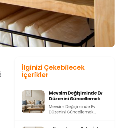
İlginizi Çekebilecek
ği
İçerikler
Mevsim Değişiminde Ev
Düzenini Güncellemek
Mevsim Değişiminde Ev
Düzenini Güncellemek
Mevsimler değiştikçe
yalnızca dışarıdaki hava değil,