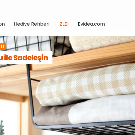
on
Hediye Rehberi
İZLE!
Evidea.com
SI
ile Sadeleşin