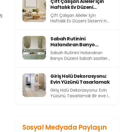
evimizin içindeki atmosfer
Çift Çalışan Aileler İçin
de...
Haftalık Ev Düzeni
Sistemi
ı
Çift Çalışan Aileler İçin
Haftalık Ev Düzeni Sistemi Her
sabah işe koşturmak, akşam
eve yorgun...
Sabah Rutinini
Hızlandıran Banyo
Düzeni
Sabah Rutinini Hızlandıran
Banyo Düzeni Sabah saatleri,
günün en kıymetli ve en kısıtlı
dilimlerinden birini...
Giriş Holü Dekorasyonu:
Evin Yüzünü Tasarlamak
Giriş Holü Dekorasyonu: Evin
Yüzünü Tasarlamak Bir eve ilk
adımı attığınızda sizi
karşılayan alan, o...
Sosyal Medyada Paylaşın