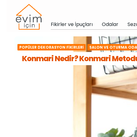
Fikirler ve İpuçları
Odalar
Sez
POPÜLER DEKORASYON FIKIRLERI
SALON VE OTURMA ODA
Konmari Nedir? Konmari Metodu 