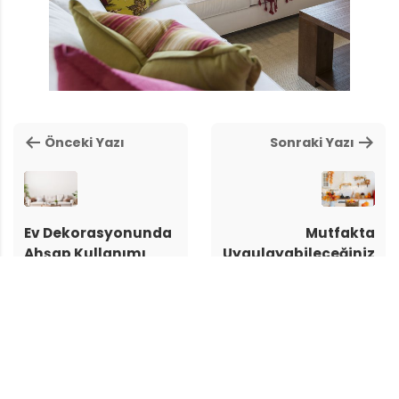
Önceki Yazı
Sonraki Yazı
Ev Dekorasyonunda
Mutfakta
Ahşap Kullanımı
Uygulayabileceğiniz
Dekorasyon Fikirleri
Doğayı çağrıştırmasıyla
ahşabın üzerimizde
Lezzetli yiyeceklerin
doğaya yakınlık, sıcaklık
piştiği, sevdiklerinize
gibi rahatlatıcı hisler ve
bulunduğunuz hoş
olumlu bir duygusal
ikramların ana mekanı ve
deneyim…
pişirdiğiniz yiyeceklere
sevginizi kattığınız
alanlardır…