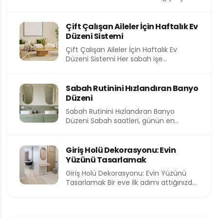
yalnızca dışarıdaki hava değil, evimizin
içindeki atmosfer de...
Çift Çalışan Aileler İçin Haftalık Ev
Düzeni Sistemi
Çift Çalışan Aileler İçin Haftalık Ev
Düzeni Sistemi Her sabah işe
koşturmak, akşam eve yorgun...
Sabah Rutinini Hızlandıran Banyo
Düzeni
Sabah Rutinini Hızlandıran Banyo
Düzeni Sabah saatleri, günün en
kıymetli ve en kısıtlı dilimlerinden birini...
Giriş Holü Dekorasyonu: Evin
Yüzünü Tasarlamak
Giriş Holü Dekorasyonu: Evin Yüzünü
Tasarlamak Bir eve ilk adımı attığınızda
sizi karşılayan alan, o...