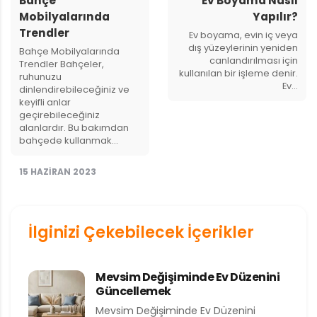
Bahçe
Ev Boyama Nasıl
Mobilyalarında
Yapılır?
Trendler
Ev boyama, evin iç veya
dış yüzeylerinin yeniden
Bahçe Mobilyalarında
canlandırılması için
Trendler Bahçeler,
kullanılan bir işleme denir.
ruhunuzu
Ev…
dinlendirebileceğiniz ve
keyifli anlar
geçirebileceğiniz
alanlardır. Bu bakımdan
bahçede kullanmak…
15 HAZIRAN 2023
İlginizi Çekebilecek İçerikler
Mevsim Değişiminde Ev Düzenini
Güncellemek
Mevsim Değişiminde Ev Düzenini