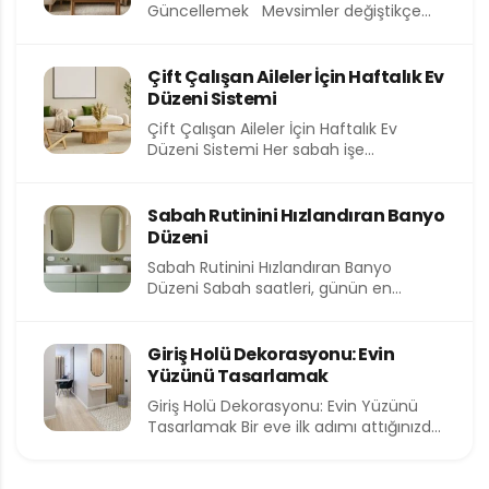
Güncellemek Mevsimler değiştikçe
yalnızca dışarıdaki hava değil, evimizin
içindeki atmosfer de...
Çift Çalışan Aileler İçin Haftalık Ev
Düzeni Sistemi
Çift Çalışan Aileler İçin Haftalık Ev
Düzeni Sistemi Her sabah işe
koşturmak, akşam eve yorgun...
Sabah Rutinini Hızlandıran Banyo
Düzeni
Sabah Rutinini Hızlandıran Banyo
Düzeni Sabah saatleri, günün en
kıymetli ve en kısıtlı dilimlerinden birini...
Giriş Holü Dekorasyonu: Evin
Yüzünü Tasarlamak
Giriş Holü Dekorasyonu: Evin Yüzünü
Tasarlamak Bir eve ilk adımı attığınızda
sizi karşılayan alan, o...