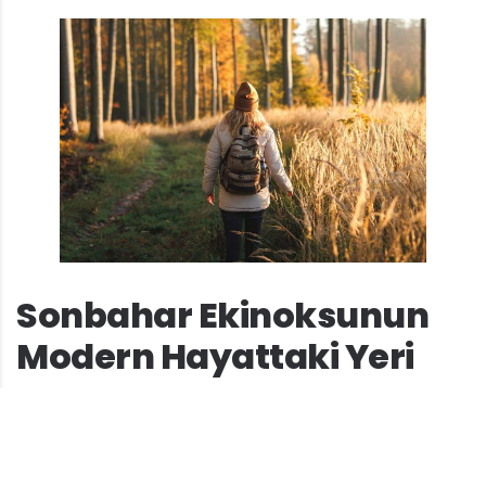
Sonbahar Ekinoksunun
Modern Hayattaki Yeri
Sonbahar ekinoksu, çoğu insan için sadece bir
mevsimsel olay olarak görülse de bu özel
zaman dilimi, doğa ve kültür arasındaki