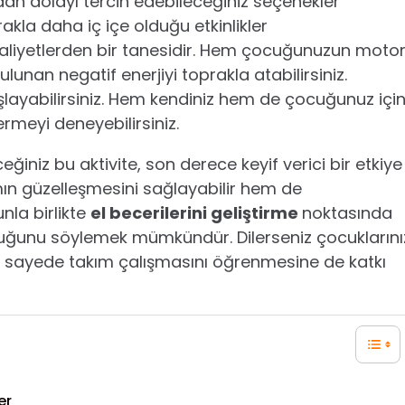
ndan dolayı tercih edebileceğiniz seçenekler
rakla daha iç içe olduğu etkinlikler
 faaliyetlerden bir tanesidir. Hem çocuğunuzun moto
lunan negatif enerjiyi toprakla atabilirsiniz.
aşlayabilirsiniz. Hem kendiniz hem de çocuğunuz içi
ermeyi deneyebilirsiniz.
ceğiniz bu aktivite, son derece keyif verici bir etkiye
n güzelleşmesini sağlayabilir hem de
unla birlikte
el becerilerini geliştirme
noktasında
duğunu söylemek mümkündür. Dilerseniz çocuklarını
z. Bu sayede takım çalışmasını öğrenmesine de katkı
ler