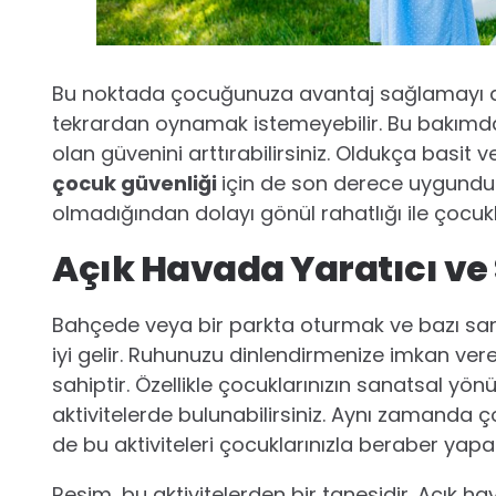
Bu noktada çocuğunuza avantaj sağlamayı deney
tekrardan oynamak istemeyebilir. Bu bakımda
olan güvenini arttırabilirsiniz. Oldukça basi
çocuk güvenliği
için de son derece uygundu
olmadığından dolayı gönül rahatlığı ile çocukl
Açık Havada Yaratıcı ve 
Bahçede veya bir parkta oturmak ve bazı san
iyi gelir. Ruhunuzu dinlendirmenize imkan vere
sahiptir. Özellikle çocuklarınızın sanatsal yön
aktivitelerde bulunabilirsiniz. Aynı zamanda ç
de bu aktiviteleri çocuklarınızla beraber yapab
Resim, bu aktivitelerden bir tanesidir. Açık h