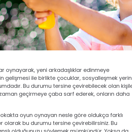
ar oynayarak, yeni arkadaşlıklar edinmeye
n gelişmesi ile birlikte çocuklar, sosyalleşmek yeri
urumdadır. Bu durumu tersine çevirebilecek olan kişil
la zaman geçirmeye çaba sarf ederek, onların daha
 sokakta oyun oynayan nesle göre oldukça farklı
 olarak bu durumu tersine çevirebilirsiniz. Bu
 şanslı olduğunuzu söylemek mümkündür. Yoksa da