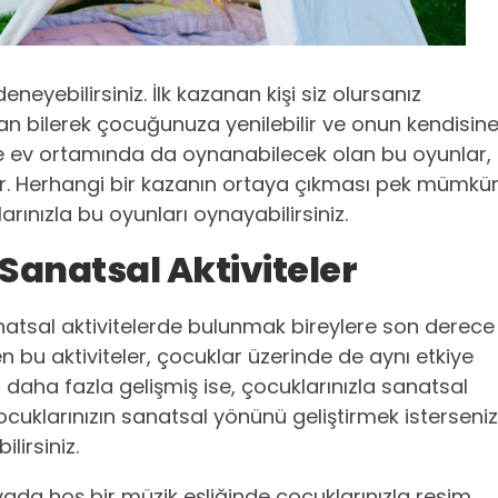
ebilirsiniz. İlk kazanan kişi siz olursanız
n bilerek çocuğunuza yenilebilir ve onun kendisin
t ve ev ortamında da oynanabilecek olan bu oyunlar,
r. Herhangi bir kazanın ortaya çıkması pek mümkü
arınızla bu oyunları oynayabilirsiniz.
Sanatsal Aktiviteler
atsal aktivitelerde bulunmak bireylere son derece
n bu aktiviteler, çocuklar üzerinde de aynı etkiye
ü daha fazla gelişmiş ise, çocuklarınızla sanatsal
ocuklarınızın sanatsal yönünü geliştirmek isterseniz
ilirsiniz.
avada hoş bir müzik eşliğinde çocuklarınızla resim