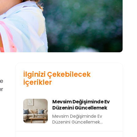
İlginizi Çekebilecek
ne
İçerikler
er
Mevsim Değişiminde Ev
Düzenini Güncellemek
Mevsim Değişiminde Ev
Düzenini Güncellemek
Mevsimler değiştikçe
yalnızca dışarıdaki hava değil,