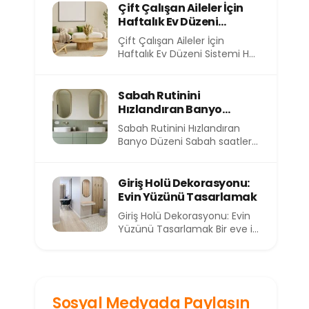
evimizin içindeki atmosfer
Çift Çalışan Aileler İçin
de...
Haftalık Ev Düzeni
Sistemi
Çift Çalışan Aileler İçin
Haftalık Ev Düzeni Sistemi Her
sabah işe koşturmak, akşam
eve yorgun...
Sabah Rutinini
Hızlandıran Banyo
Düzeni
Sabah Rutinini Hızlandıran
Banyo Düzeni Sabah saatleri,
günün en kıymetli ve en kısıtlı
dilimlerinden birini...
Giriş Holü Dekorasyonu:
Evin Yüzünü Tasarlamak
Giriş Holü Dekorasyonu: Evin
Yüzünü Tasarlamak Bir eve ilk
adımı attığınızda sizi
karşılayan alan, o...
Sosyal Medyada Paylaşın