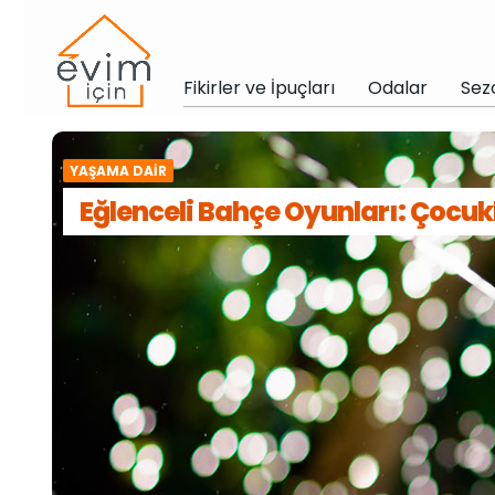
Fikirler ve İpuçları
Odalar
Sez
YAŞAMA DAIR
Eğlenceli Bahçe Oyunları: Çocukla