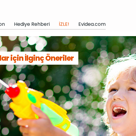
on
Hediye Rehberi
İZLE!
Evidea.com
r için İlginç Öneriler