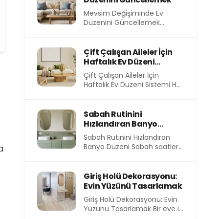
Mevsim Değişiminde Ev
Düzenini Güncellemek
Mevsimler değiştikçe
yalnızca dışarıdaki hava değil,
evimizin içindeki atmosfer
Çift Çalışan Aileler İçin
de...
Haftalık Ev Düzeni
Sistemi
Çift Çalışan Aileler İçin
Haftalık Ev Düzeni Sistemi Her
sabah işe koşturmak, akşam
eve yorgun...
Sabah Rutinini
Hızlandıran Banyo
Düzeni
Sabah Rutinini Hızlandıran
Banyo Düzeni Sabah saatleri,
a
günün en kıymetli ve en kısıtlı
dilimlerinden birini...
Giriş Holü Dekorasyonu:
Evin Yüzünü Tasarlamak
Giriş Holü Dekorasyonu: Evin
Yüzünü Tasarlamak Bir eve ilk
adımı attığınızda sizi