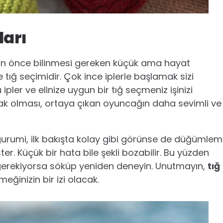
arı
 önce bilinmesi gereken küçük ama hayat
ve tığ seçimidir. Çok ince iplerle başlamak sizi
ipler ve elinize uygun bir tığ seçmeniz işinizi
şak olması, ortaya çıkan oyuncağın daha sevimli ve
migurumi, ilk bakışta kolay gibi görünse de düğümle
ter. Küçük bir hata bile şekli bozabilir. Bu yüzden
e gerekiyorsa söküp yeniden deneyin. Unutmayın,
tığ
eğinizin bir izi olacak.