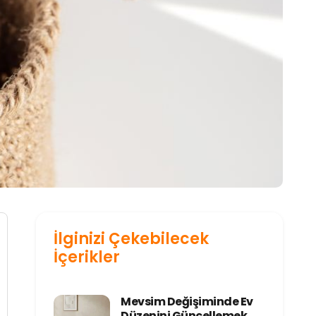
İlginizi Çekebilecek
İçerikler
Mevsim Değişiminde Ev
Düzenini Güncellemek