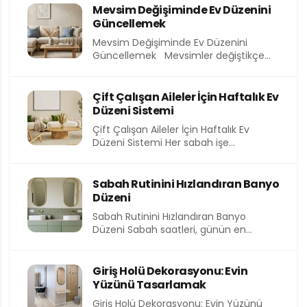
Mevsim Değişiminde Ev Düzenini
Güncellemek
Mevsim Değişiminde Ev Düzenini
Güncellemek Mevsimler değiştikçe
yalnızca dışarıdaki hava değil, evimizin
içindeki atmosfer de...
Çift Çalışan Aileler İçin Haftalık Ev
Düzeni Sistemi
Çift Çalışan Aileler İçin Haftalık Ev
Düzeni Sistemi Her sabah işe
koşturmak, akşam eve yorgun...
Sabah Rutinini Hızlandıran Banyo
Düzeni
Sabah Rutinini Hızlandıran Banyo
Düzeni Sabah saatleri, günün en
kıymetli ve en kısıtlı dilimlerinden birini...
Giriş Holü Dekorasyonu: Evin
Yüzünü Tasarlamak
Giriş Holü Dekorasyonu: Evin Yüzünü