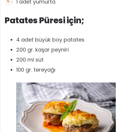
1 adet yumurta
Patates Püresi için;
4 adet büyük boy patates
200 gr. kaşar peyniri
200 ml süt
100 gr. tereyağı