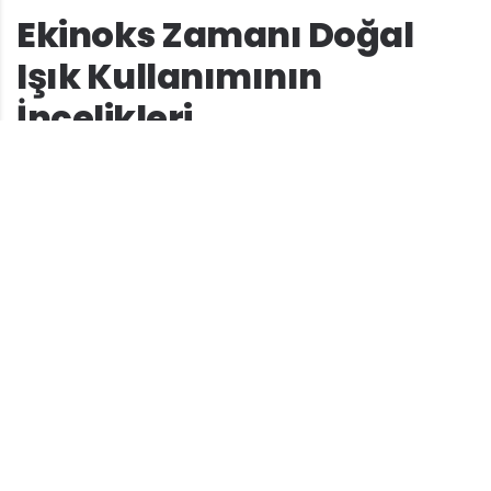
Ekinoks Zamanı Doğal
Işık Kullanımının
İncelikleri
Ekinoks zamanı doğal ışık kullanımı
, mevsim
geçişlerinde ışık kaynaklarını daha stratejik bir
şekilde kullanmayı gerektirir. Bu dönemde,
güneş ışığı gün boyu eşit şekilde dağılır ve bunu
avantaja çevirmek için odalarınızı yeniden
düzenleyebilirsiniz. Pencere önlerine engel
koymadan, doğal ışığın maksimum şekilde
odaya girmesini sağlayabilirsiniz.
Sonbahar mevsiminde ışık yönetimi
, evde
enerji tasarrufu sağlamanın en pratik
yollarından biridir. Doğal ışığı evinize dahil