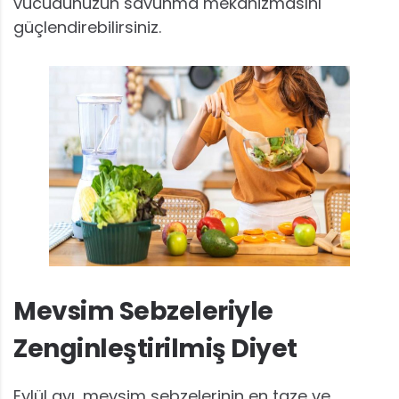
vücudunuzun savunma mekanizmasını
güçlendirebilirsiniz.
Mevsim Sebzeleriyle
Zenginleştirilmiş Diyet
Eylül ayı, mevsim sebzelerinin en taze ve