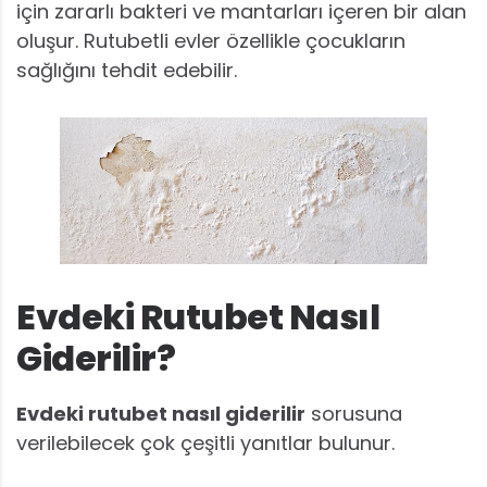
için zararlı bakteri ve mantarları içeren bir alan
oluşur. Rutubetli evler özellikle çocukların
sağlığını tehdit edebilir.
Evdeki Rutubet Nasıl
Giderilir?
Evdeki rutubet nasıl giderilir
sorusuna
verilebilecek çok çeşitli yanıtlar bulunur.