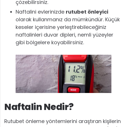
çözebilirsiniz.
Naftalini evlerinizde
rutubet önleyici
olarak kullanmanız da mümkündür. Küçük
keseler içerisine yerleştirebileceğiniz
naftalinleri duvar dipleri, nemli yüzeyler
gibi bölgelere koyabilirsiniz.
Naftalin Nedir?
Rutubet önleme yöntemlerini araştıran kişilerin