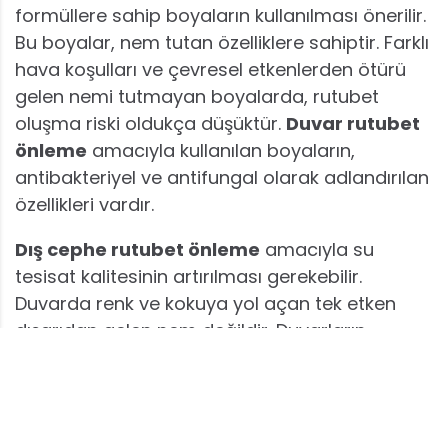
formüllere sahip boyaların kullanılması önerilir.
Bu boyalar, nem tutan özelliklere sahiptir. Farklı
hava koşulları ve çevresel etkenlerden ötürü
gelen nemi tutmayan boyalarda, rutubet
oluşma riski oldukça düşüktür.
Duvar rutubet
önleme
amacıyla kullanılan boyaların,
antibakteriyel ve antifungal olarak adlandırılan
özellikleri vardır.
Dış cephe rutubet önleme
amacıyla su
tesisat kalitesinin artırılması gerekebilir.
Duvarda renk ve kokuya yol açan tek etken
dışarıdan gelen nem değildir. Duvarların
içinden kaynaklanan nem de bu probleme yol
açabilir. Tüm önleme yöntemlerini
uygulamanıza rağmen sürekli bir rutubet
problemiyle karşılaşıyorsanız sorunun