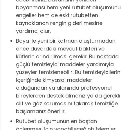
boyanması hem yeni rutubet oluşumunu
engeller hem de eski rutubetten
kaynaklanan rengin giderilmesine
yardımcı olur.
Boya ile yeni bir katman oluşturmadan
önce duvardaki mevcut bakteri ve
küflerin arındırılması gerekir. Bu noktada
güçlü temizleyici maddeler yardımıyla
yüzeyler temizlenebilir. Bu temizleyicilerin
içeriğinde kimyasal maddeler
olduğundan ya alanında profesyonel
bireylerden destek almanız ya da gerekli
cilt ve göz korumasını takarak temizliğe
başlamanız önerilir.
Rutubet oluşumunun en baştan
önlenmesi için yapabileceğiniz işlemler