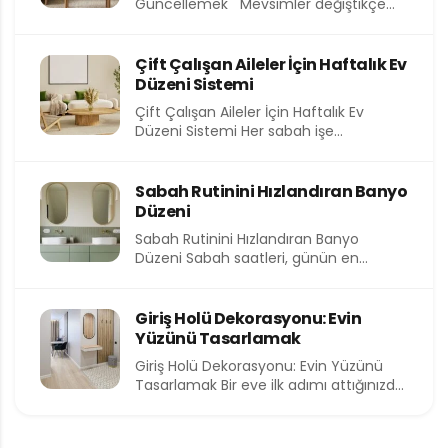
Güncellemek Mevsimler değiştikçe
yalnızca dışarıdaki hava değil, evimizin
içindeki atmosfer de...
Çift Çalışan Aileler İçin Haftalık Ev
Düzeni Sistemi
Çift Çalışan Aileler İçin Haftalık Ev
Düzeni Sistemi Her sabah işe
koşturmak, akşam eve yorgun...
Sabah Rutinini Hızlandıran Banyo
Düzeni
Sabah Rutinini Hızlandıran Banyo
Düzeni Sabah saatleri, günün en
kıymetli ve en kısıtlı dilimlerinden birini...
Giriş Holü Dekorasyonu: Evin
Yüzünü Tasarlamak
Giriş Holü Dekorasyonu: Evin Yüzünü
Tasarlamak Bir eve ilk adımı attığınızda
sizi karşılayan alan, o...