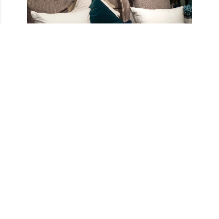
Yastıklar,
perdeler
, halılar, tablolar ve
lambalar
gibi aksesuarlar, odanızda sıcak tonları
kullanmanın etkili yollarıdır. Ahşap mobilyalar,
sıcak tonlu dekorasyonda mükemmel bir
uyum sağlar. Ahşap, doğallığı ve sıcaklığı
simgelerken sıcak renklerle birleşerek odanıza
zenginlik ve derinlik katabilir. Özellikle koyu
kahverengi, ceviz ve mahogany gibi ahşap
tonları, sıcak renklerle bir uyum yakalar.